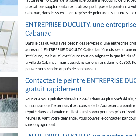
factures en fonction de la superficie totale à recouvrir. Ce prix p
prestations supplémentaires, autres que la pose de peinture à votr
Cabanac, dans le 65350, l’entreprise de peinture ENTREPRISE DUCU
ENTREPRISE DUCULTY, une entreprise 
Cabanac
Dans le cas où vous avez besoin des services d’une entreprise prof
adresser à ENTREPRISE DUCULTY. Cette dernière dispose d’une éq
intérieure, mais aussi extérieure tout en soignant la qualité du r
la ville de Cabanac, mais aussi dans ses environs dans le 65350. Po
pouvez vous rendre auprès de son bureau.
Contactez le peintre ENTREPRISE DUC
gratuit rapidement
Pour que vous puissiez obtenir un devis dans les plus brefs délais,
d’intérieur ou d’extérieur, il est conseillé de s’adresser au pein
réputé dans le domaine et il est aussi connu pour ses prix qui sont
heures suivant votre demande, vous pouvez le contacter par courr
sans engagement.