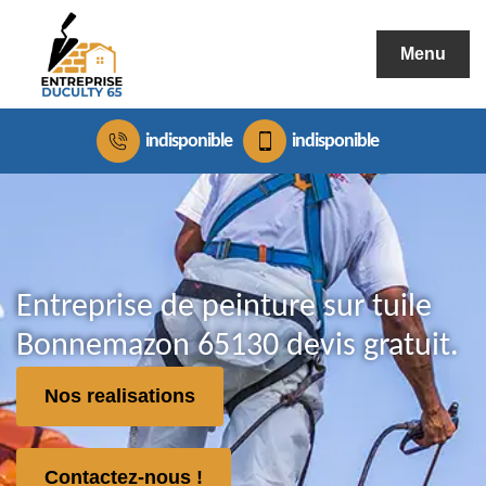
Menu
indisponible
indisponible
Entreprise de peinture sur tuile
Bonnemazon 65130 devis gratuit.
Nos realisations
Contactez-nous !