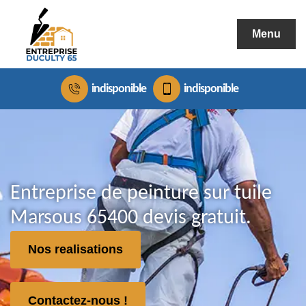
Menu
indisponible
indisponible
Entreprise de peinture sur tuile
Marsous 65400 devis gratuit.
Nos realisations
Contactez-nous !