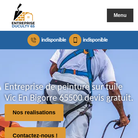
Menu
indisponible
indisponible
Entreprise de peinture sur tuile
Vic En Bigorre 65500 devis gratuit.
Nos realisations
Contactez-nous !