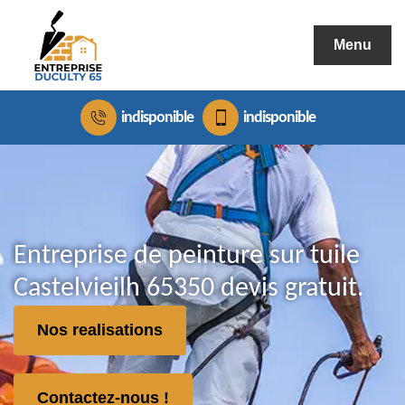
Menu
indisponible
indisponible
Entreprise de peinture sur tuile
Castelvieilh 65350 devis gratuit.
Nos realisations
Contactez-nous !