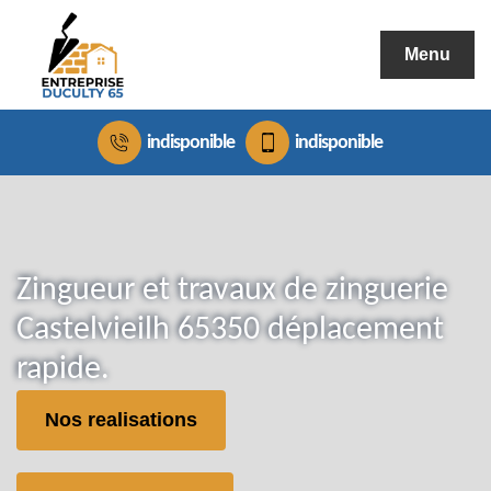
Menu
indisponible
indisponible
Zingueur et travaux de zinguerie
Castelvieilh 65350 déplacement
rapide.
Nos realisations