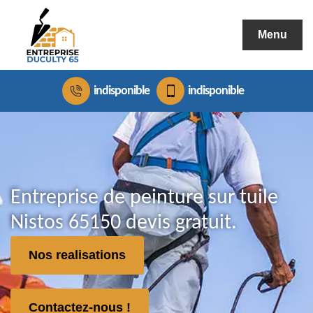
Menu
indisponible
indisponible
Entreprise de peinture sur tuile
Nistos 65150 devis gratuit.
Nos realisations
Contactez-nous !