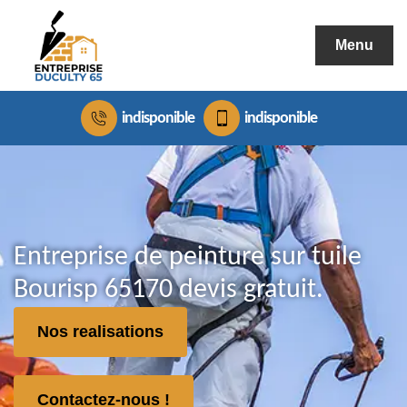
Menu
indisponible
indisponible
Entreprise de peinture sur tuile
Bourisp 65170 devis gratuit.
Nos realisations
Contactez-nous !