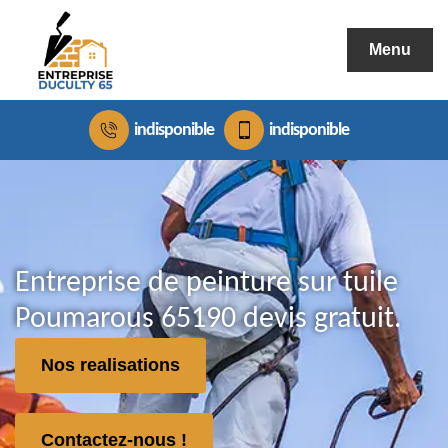
Menu
indisponible
indisponible
Entreprise de peinture sur tuile
Poumarous 65190 devis gratuit.
Nos realisations
Contactez-nous !