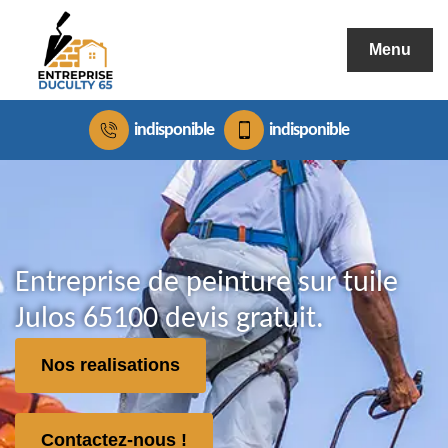
Menu
indisponible
indisponible
Entreprise de peinture sur tuile
Julos 65100 devis gratuit.
Nos realisations
Contactez-nous !