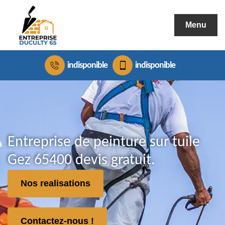
Menu
indisponible
indisponible
Entreprise de peinture sur tuile
Gez 65400 devis gratuit.
Nos realisations
Contactez-nous !