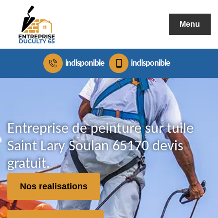
Menu
indisponible
indisponible
Entreprise de peinture sur tuile
Saint Lary Soulan 65170 devis
gratuit.
Nos realisations