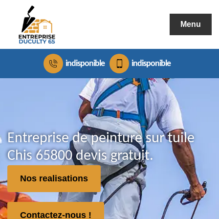
Menu
indisponible
indisponible
Entreprise de peinture sur tuile
Chis 65800 devis gratuit.
Nos realisations
Contactez-nous !