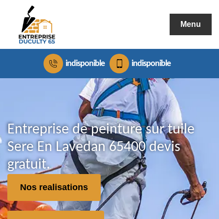
Menu
indisponible
indisponible
Entreprise de peinture sur tuile
Sere En Lavedan 65400 devis
gratuit.
Nos realisations