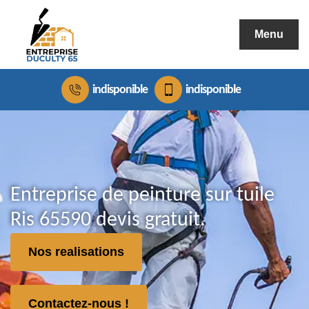
Menu
indisponible
indisponible
Entreprise de peinture sur tuile
Ris 65590 devis gratuit.
Nos realisations
Contactez-nous !