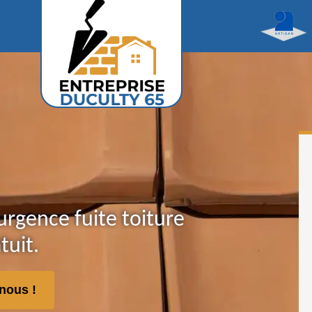
urgence fuite toiture
tuit.
nous !