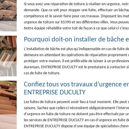
Si vous avez une réparation de toiture à réaliser en urgence, no
demande. Que ce soit pour stopper une fuite, effectuer un bâcha
compétence et le savoir-faire pour ces travaux. Disposant les ma
urgence de toiture sur 65390 et ses différentes villes. Vous pouv
Notre équipe réhabilite votre toit de façon à ce que celui-ci s’ins
Pourquoi doit-on installer de bâche en
L’installation de bâche est plus qu’indispensable en cas de fuite d
demeure en attendant les opérations de réparation proprement dite
protéger votre maison, il est préférable de laisser à un professionn
Aurensan, ENTREPRISE DUCULTY est le prestataire à contacter si 
cas de fuite de toiture.
Confiez tous vos travaux d’urgence en
ENTREPRISE DUCULTY
Les fuites de toiture peuvent avoir lieu à tout moment. Elle peut 
saisons. Sachez que celles-ci nécessitent obligatoirement l’interv
d’urgence en fuite de toiture ne doivent pas être effectués par u
les services de ENTREPRISE DUCULTY en cas d’urgence en fuite de 
ENTREPRISE DUCULTY dispose d’une équipe de spécialistes chevro