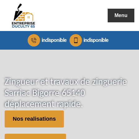
Menu
indisponible
indisponible
Zingueur et travaux de zinguerie
Sarriac Bigorre 65140
déplacement rapide.
Nos realisations