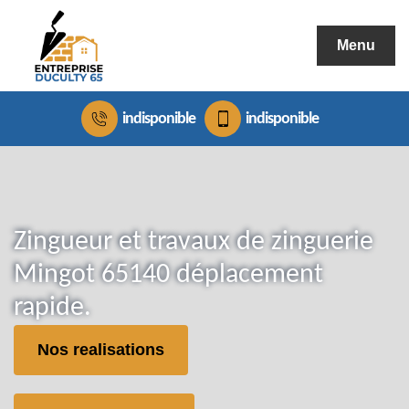
Menu
indisponible
indisponible
Zingueur et travaux de zinguerie
Mingot 65140 déplacement
rapide.
Nos realisations