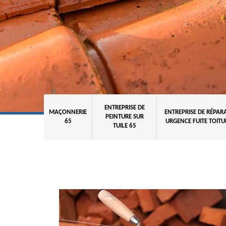
ENTREPRISE DE
MAÇONNERIE
ENTREPRISE DE RÉPAR
PEINTURE SUR
65
URGENCE FUITE TOITU
TUILE 65