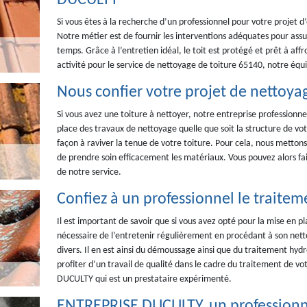
DUCULTY
Si vous êtes à la recherche d’un professionnel pour votre projet d’
Notre métier est de fournir les interventions adéquates pour assur
temps. Grâce à l’entretien idéal, le toit est protégé et prêt à af
activité pour le service de nettoyage de toiture 65140, notre équi
Nous confier votre projet de nettoya
Si vous avez une toiture à nettoyer, notre entreprise professionne
place des travaux de nettoyage quelle que soit la structure de vot
façon à raviver la tenue de votre toiture. Pour cela, nous metton
de prendre soin efficacement les matériaux. Vous pouvez alors f
de notre service.
Confiez à un professionnel le traitem
Il est important de savoir que si vous avez opté pour la mise en pl
nécessaire de l’entretenir régulièrement en procédant à son nett
divers. Il en est ainsi du démoussage ainsi que du traitement hyd
profiter d’un travail de qualité dans le cadre du traitement de v
DUCULTY qui est un prestataire expérimenté.
ENTREPRISE DUCULTY, un professionne