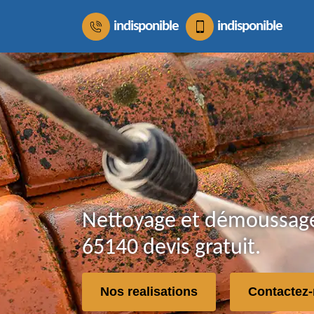
indisponible
indisponible
Nettoyage et démoussage
65140 devis gratuit.
Nos realisations
Contactez-