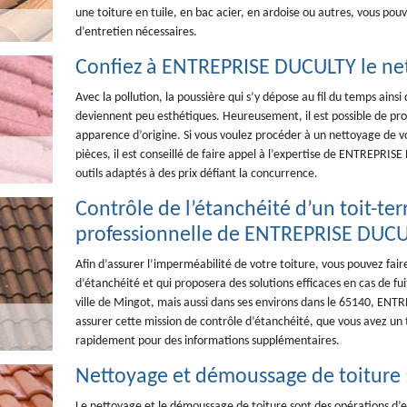
une toiture en tuile, en bac acier, en ardoise ou autres, vous pou
d’entretien nécessaires.
Confiez à ENTREPRISE DUCULTY le net
Avec la pollution, la poussière qui s’y dépose au fil du temps ainsi 
deviennent peu esthétiques. Heureusement, il est possible de proc
apparence d’origine. Si vous voulez procéder à un nettoyage de vo
pièces, il est conseillé de faire appel à l’expertise de ENTREPRISE
outils adaptés à des prix défiant la concurrence.
Contrôle de l’étanchéité d’un toit-ter
professionnelle de ENTREPRISE DUC
Afin d’assurer l’imperméabilité de votre toiture, vous pouvez fair
d’étanchéité et qui proposera des solutions efficaces en cas de fu
ville de Mingot, mais aussi dans ses environs dans le 65140, ENT
assurer cette mission de contrôle d’étanchéité, que vous avez un 
rapidement pour des informations supplémentaires.
Nettoyage et démoussage de toiture :
Le nettoyage et le démoussage de toiture sont des opérations d’en