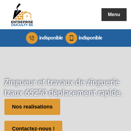
Menu
indisponible
indisponible
Zingueur et travaux de zinguerie
Izaux 65250 déplacement rapide.
Nos realisations
Contactez-nous !