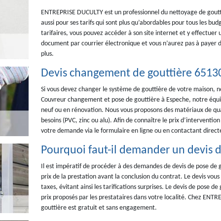
ENTREPRISE DUCULTY est un professionnel du nettoyage de gouttièr
aussi pour ses tarifs qui sont plus qu’abordables pour tous les budg
tarifaires, vous pouvez accéder à son site internet et y effectue
document par courrier électronique et vous n’aurez pas à payer de
plus.
Devis changement de gouttière 6513
Si vous devez changer le système de gouttière de votre maison, 
Couvreur changement et pose de gouttière à Espeche, notre équipe
neuf ou en rénovation. Nous vous proposons des matériaux de qual
besoins (PVC, zinc ou alu). Afin de connaître le prix d’interventi
votre demande via le formulaire en ligne ou en contactant direc
Pourquoi faut-il demander un devis d
Il est impératif de procéder à des demandes de devis de pose de go
prix de la prestation avant la conclusion du contrat. Le devis vous r
taxes, évitant ainsi les tarifications surprises. Le devis de pose d
prix proposés par les prestataires dans votre localité. Chez ENT
gouttière est gratuit et sans engagement.