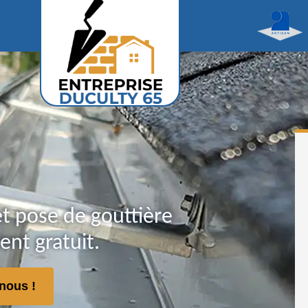
t pose de gouttière
nt gratuit.
nous !