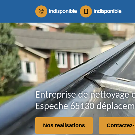
indisponible
indisponible
Entreprise de nettoyage e
Espeche 65130 déplaceme
Nos realisations
Contactez-