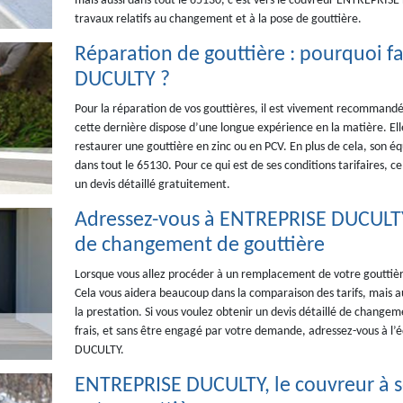
mais aussi dans tout le 65130, c’est vers le couvreur ENTREPRISE 
travaux relatifs au changement et à la pose de gouttière.
Réparation de gouttière : pourquoi fa
DUCULTY ?
Pour la réparation de vos gouttières, il est vivement recommand
cette dernière dispose d’une longue expérience en la matière. Elle
restaurer une gouttière en zinc ou en PCV. En plus de cela, son éq
dans tout le 65130. Pour ce qui est de ses conditions tarifaires, c
un devis détaillé gratuitement.
Adressez-vous à ENTREPRISE DUCULT
de changement de gouttière
Lorsque vous allez procéder à un remplacement de votre gouttièr
Cela vous aidera beaucoup dans la comparaison des tarifs, mais aus
la prestation. Si vous voulez obtenir un devis détaillé de change
frais, et sans être engagé par votre demande, adressez-vous à l’
DUCULTY.
ENTREPRISE DUCULTY, le couvreur à so