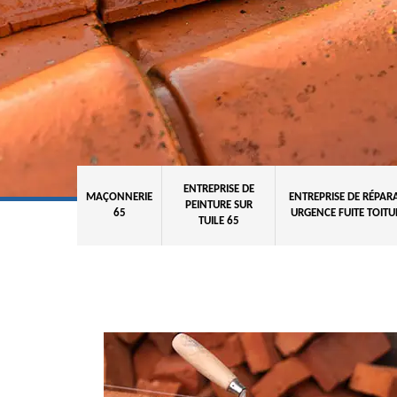
ENTREPRISE DE
MAÇONNERIE
ENTREPRISE DE RÉPAR
PEINTURE SUR
65
URGENCE FUITE TOITU
TUILE 65