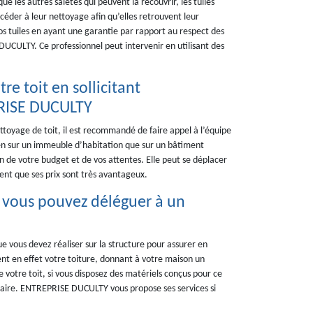
que les autres saletés qui peuvent la recouvrir, les tuiles
éder à leur nettoyage afin qu’elles retrouvent leur
s tuiles en ayant une garantie par rapport au respect des
 DUCULTY. Ce professionnel peut intervenir en utilisant des
re toit en sollicitant
PRISE DUCULTY
ettoyage de toit, il est recommandé de faire appel à l’équipe
en sur un immeuble d’habitation que sur un bâtiment
on de votre budget et de vos attentes. Elle peut se déplacer
ment que ses prix sont très avantageux.
e vous pouvez déléguer à un
e vous devez réaliser sur la structure pour assurer en
nt en effet votre toiture, donnant à votre maison un
votre toit, si vous disposez des matériels conçus pour ce
ataire. ENTREPRISE DUCULTY vous propose ses services si