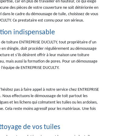
ertise, car en plus de travailler en hauteur, ce qui exige
ucune des pièces de votre couverture ne soit détériorée en
el dans le cadre du démoussage de tuile, choisissez de vous
CULTY. Ce prestataire est connu pour son sérieux.
tion indispensable
ge de toiture ENTREPRISE DUCULTY, tout propriétaire d’un
e en shingle, doit procéder régulièrement au démoussage
cture et s’ils désirent offrir à leur maison une toiture
eau, mais aussi la formation de pores. Pour un démoussage
e de l’équipe de ENTREPRISE DUCULTY.
’hésitez pas à faire appel à notre service chez ENTREPRISE
ous effectuons le démoussage de toit partout les
ues et les lichens qui colmatent les tuiles ou les ardoises,
ue. Cela reste moins agressif pour les matériaux. Une fois
toyage de vos tuiles