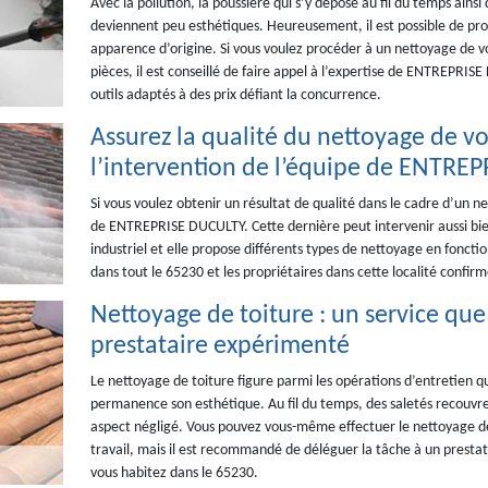
Avec la pollution, la poussière qui s’y dépose au fil du temps ainsi 
deviennent peu esthétiques. Heureusement, il est possible de proc
apparence d’origine. Si vous voulez procéder à un nettoyage de vo
pièces, il est conseillé de faire appel à l’expertise de ENTREPRISE
outils adaptés à des prix défiant la concurrence.
Assurez la qualité du nettoyage de vot
l’intervention de l’équipe de ENTRE
Si vous voulez obtenir un résultat de qualité dans le cadre d’un n
de ENTREPRISE DUCULTY. Cette dernière peut intervenir aussi bi
industriel et elle propose différents types de nettoyage en foncti
dans tout le 65230 et les propriétaires dans cette localité confir
Nettoyage de toiture : un service qu
prestataire expérimenté
Le nettoyage de toiture figure parmi les opérations d’entretien qu
permanence son esthétique. Au fil du temps, des saletés recouvre
aspect négligé. Vous pouvez vous-même effectuer le nettoyage de 
travail, mais il est recommandé de déléguer la tâche à un prest
vous habitez dans le 65230.