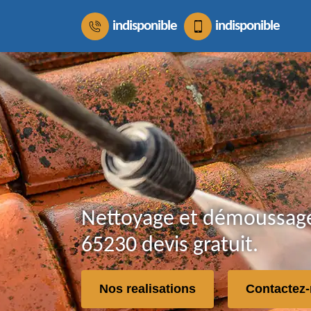
indisponible
indisponible
Nettoyage et démoussage
65230 devis gratuit.
Nos realisations
Contactez-