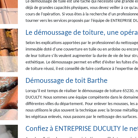
Le démoussage de tuile est une tâche qui nécessite une grande exp
déjà de grandes capacités physiques, vous devez veiller à ce qu’a
cours de l’opération. Si vous êtes à la recherche d’un professionn
tourner vers les services proposés par l’équipe de ENTREPRISE DU
Le démoussage de toiture, une opéra
Selon les explications apportées par le professionnel du nettoya
immeuble doté d’une couverture en tuile ou en ardoise ou encor
de leur toiture s’ils veulent augmenter la durée de vie de leur stru
esthétique. Le démoussage permet en effet d’éviter les fuites d’
de toiture réussi, il est conseillé de faire confiance à l’expertis
Démoussage de toit Barthe
Lorsqu’il est temps de réaliser le démoussage de toiture 65230, n
DUCULTY. Nous sommes une équipe compétente dans le domaine. N
différentes villes du département. Pour enlever les mousses, les alg
nous utilisons le plus souvent la technique avec la brosse métalliq
les végétaux enlevés, nous passons par le nettoyage des surfaces.
Confiez à ENTREPRISE DUCULTY le net