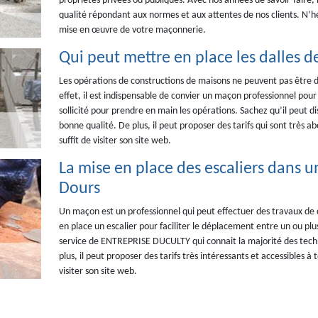
propriétés privées ou publiques. Avec nos années de savoir-faire
qualité répondant aux normes et aux attentes de nos clients. N’hé
mise en œuvre de votre maçonnerie.
Qui peut mettre en place les dalles d
Les opérations de constructions de maisons ne peuvent pas être d
effet, il est indispensable de convier un maçon professionnel po
sollicité pour prendre en main les opérations. Sachez qu’il peut di
bonne qualité. De plus, il peut proposer des tarifs qui sont très a
suffit de visiter son site web.
La mise en place des escaliers dans un
Dours
Un maçon est un professionnel qui peut effectuer des travaux de co
en place un escalier pour faciliter le déplacement entre un ou plu
service de ENTREPRISE DUCULTY qui connait la majorité des techn
plus, il peut proposer des tarifs très intéressants et accessibles à t
visiter son site web.