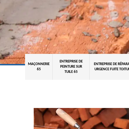
ENTREPRISE DE
MAÇONNERIE
ENTREPRISE DE RÉPAR
PEINTURE SUR
65
URGENCE FUITE TOITU
TUILE 65