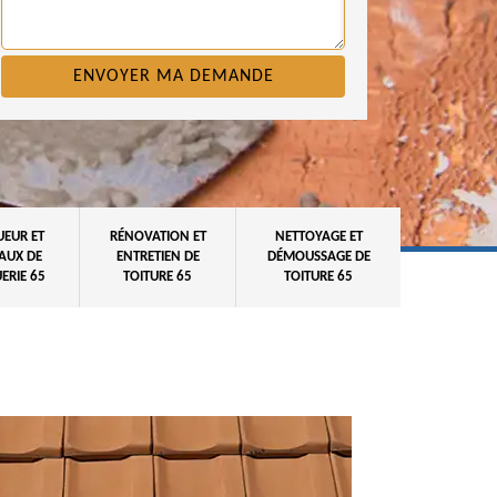
UEUR ET
RÉNOVATION ET
NETTOYAGE ET
AUX DE
ENTRETIEN DE
DÉMOUSSAGE DE
ERIE 65
TOITURE 65
TOITURE 65