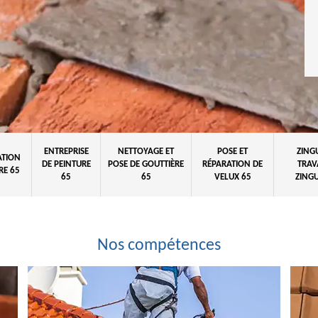
ENTREPRISE
NETTOYAGE ET
POSE ET
ZING
ATION
DE PEINTURE
POSE DE GOUTTIÈRE
RÉPARATION DE
TRAV
RE 65
65
65
VELUX 65
ZINGU
Nos compétences