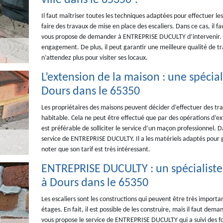
ville dans le 65350 ?
Il faut maîtriser toutes les techniques adaptées pour effectuer les 
faire des travaux de mise en place des escaliers. Dans ce cas, il fa
vous propose de demander à ENTREPRISE DUCULTY d’intervenir. Veui
engagement. De plus, il peut garantir une meilleure qualité de tr
n’attendez plus pour visiter ses locaux.
L’extension de la maison : une spéci
Dours dans le 65350
Les propriétaires des maisons peuvent décider d’effectuer des tr
habitable. Cela ne peut être effectué que par des opérations d’exte
est préférable de solliciter le service d’un maçon professionnel.
service de ENTREPRISE DUCULTY. Il a les matériels adaptés pour gar
noter que son tarif est très intéressant.
ENTREPRISE DUCULTY : un spécialiste 
à Dours dans le 65350
Les escaliers sont les constructions qui peuvent être très importa
étages. En fait, il est possible de les construire, mais il faut de
vous propose le service de ENTREPRISE DUCULTY qui a suivi des f