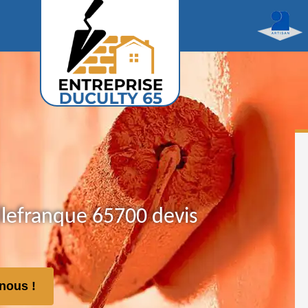
llefranque 65700 devis
nous !