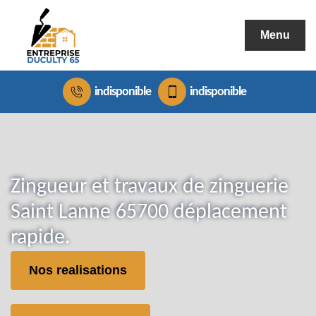
Menu
indisponible
indisponible
Zingueur et travaux de zinguerie
Saint Lanne 65700 déplacement
rapide.
Nos realisations