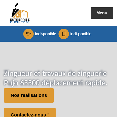
Menu
indisponible
indisponible
Zingueur et travaux de zinguerie
Pujo 65500 déplacement rapide.
Nos realisations
Contactez-nous !