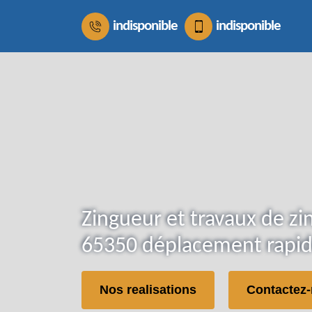
indisponible
indisponible
Zingueur et travaux de zi
65350 déplacement rapid
Nos realisations
Contactez-