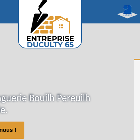
nguerie Bouilh Pereuilh
e.
nous !