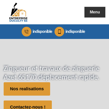
Menu
indisponible
indisponible
Zingueur et travaux de zinguerie
Azet 65170 déplacement rapide.
Nos realisations
Contactez-nous !