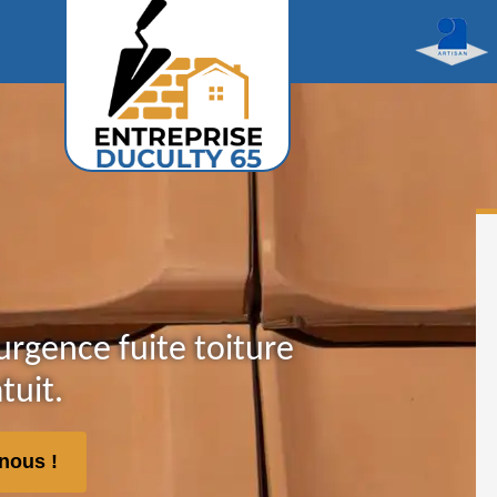
urgence fuite toiture
tuit.
nous !