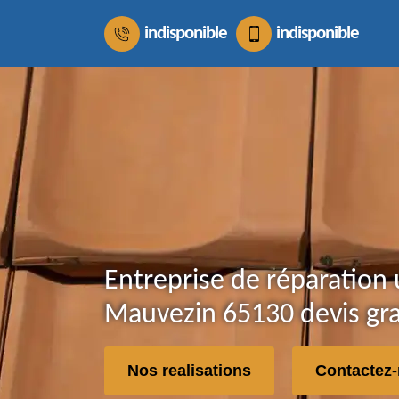
indisponible
indisponible
Entreprise de réparation 
Mauvezin 65130 devis gra
Nos realisations
Contactez-