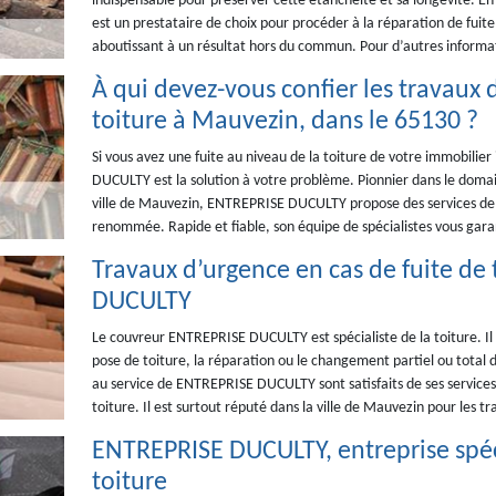
indispensable pour préserver cette étanchéité et sa longévité. E
est un prestataire de choix pour procéder à la réparation de fuite d
aboutissant à un résultat hors du commun. Pour d’autres informati
À qui devez-vous confier les travaux 
toiture à Mauvezin, dans le 65130 ?
Si vous avez une fuite au niveau de la toiture de votre immobili
DUCULTY est la solution à votre problème. Pionnier dans le doma
ville de Mauvezin, ENTREPRISE DUCULTY propose des services de rép
renommée. Rapide et fiable, son équipe de spécialistes vous gara
Travaux d’urgence en cas de fuite de 
DUCULTY
Le couvreur ENTREPRISE DUCULTY est spécialiste de la toiture. Il p
pose de toiture, la réparation ou le changement partiel ou total d
au service de ENTREPRISE DUCULTY sont satisfaits de ses service
toiture. Il est surtout réputé dans la ville de Mauvezin pour les t
ENTREPRISE DUCULTY, entreprise spéci
toiture