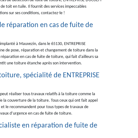
n cas de détection de fuite de toiture, ENTREPRISE DUCULTY
e toit en tuile. Il fournit des services impeccables
ons sur ses conditions, contactez-le !
de réparation en cas de fuite de
er implanté à Mauvezin, dans le 65130, ENTREPRISE
ine de pose, réparation et changement de toiture dans la
aration en cas de fuite de toiture, qui fait d’ailleurs sa
ntit une toiture étanche après son intervention.
toiture, spécialité de ENTREPRISE
eut réaliser tous travaux relatifs à la toiture comme la
e la couverture de la toiture. Tous ceux qui ont fait appel
s et le recommandent pour tous types de travaux de
ravaux d’urgence en cas de fuite de toiture.
aliste en réparation de fuite de