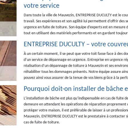
votre service
Dans toute la ville de Mauvezin, ENTREPRISE DUCULTY est le couv
travail. Ses expériences et son agilité lui permettent d’offrir des s
urgence en fuite de toiture. Son équipe d’experts est en mesure d
tout en utilisant des matériels performants et en gardant toujours
ENTREPRISE DUCULTY – votre couvreu
À un certain moment, il se peut que votre toit fasse face à des 
d’un service de dépannage en urgence. Entreprise en urgence répa
réalisation d’un dépannage de toiture à Mauvezin et ses environ
réhabiliter tous les dommages présents. Notre équipe assure ains
pouvez ainsi vous assurer de la tenue de vos biens grâce à la per
Pourquoi doit-on installer de bâche en
L’installation de bâche est plus qu’indispensable en cas de fuite d
demeure en attendant les opérations de réparation proprement dite
protéger votre maison, il est préférable de laisser à un professionn
Mauvezin, ENTREPRISE DUCULTY est le prestataire à contacter si 
cas de fuite de toiture.