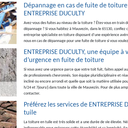
Dépannage en cas de fuite de toiture 
ENTREPRISE DUCULTY
Avez-vous des fuites au niveau de la toiture ? Êtes-vous en train 
dépannage ? Si vous habitez à Mauvezin, dans le 65130, confie
entreprise spécialiste en toiture disposant d’une expérience avér
nous en cas de dépannage pour une fuite de toiture si vous voulez 
ENTREPRISE DUCULTY, une équipe à vo
d’urgence en fuite de toiture
Si vous avez une urgence parce que votre toit fuit, faites appe
de professionnels chevronnés. Son équipe pluridisciplinaire et réact
incliné ou encore arrondi et quelle que soit la matière utilisée po
h/24 et 7jours/j dans toute la ville de Mauvezin. Pour de plus ampl
contacter.
Préférez les services de ENTREPRISE D
tuile
La toiture en tuile est très solide et a une durée de vie élevée. N