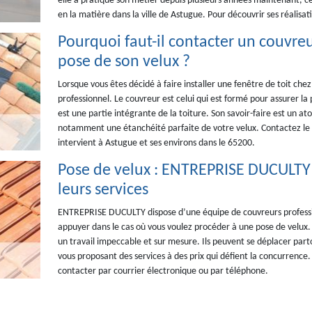
elle a pratiqué son métier depuis plusieurs années maintenant, ce 
en la matière dans la ville de Astugue. Pour découvrir ses réalisa
Pourquoi faut-il contacter un couvreu
pose de son velux ?
Lorsque vous êtes décidé à faire installer une fenêtre de toit che
professionnel. Le couvreur est celui qui est formé pour assurer la 
est une partie intégrante de la toiture. Son savoir-faire est un at
notamment une étanchéité parfaite de votre velux. Contactez le
intervient à Astugue et ses environs dans le 65200.
Pose de velux : ENTREPRISE DUCULTY
leurs services
ENTREPRISE DUCULTY dispose d’une équipe de couvreurs professio
appuyer dans le cas où vous voulez procéder à une pose de velux. D
un travail impeccable et sur mesure. Ils peuvent se déplacer parto
vous proposant des services à des prix qui défient la concurrence. Po
contacter par courrier électronique ou par téléphone.