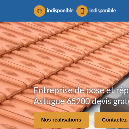
indisponible
indisponible
Entreprise de pose et rép
Astugue 65200 devis gratu
Nos realisations
Contactez-