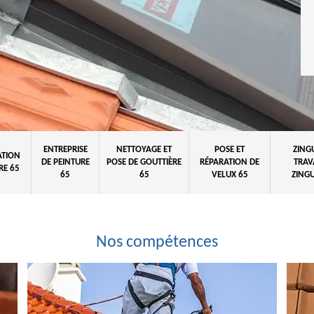
ENTREPRISE
NETTOYAGE ET
POSE ET
ZING
ATION
DE PEINTURE
POSE DE GOUTTIÈRE
RÉPARATION DE
TRAV
RE 65
65
65
VELUX 65
ZINGU
Nos compétences