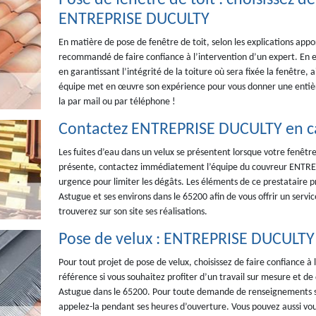
Pose de fenêtre de toit : choisissez de
ENTREPRISE DUCULTY
En matière de pose de fenêtre de toit, selon les explications appor
recommandé de faire confiance à l’intervention d’un expert. En eff
en garantissant l’intégrité de la toiture où sera fixée la fenêtr
équipe met en œuvre son expérience pour vous donner une entière 
la par mail ou par téléphone !
Contactez ENTREPRISE DUCULTY en cas
Les fuites d’eau dans un velux se présentent lorsque votre fenêtre
présente, contactez immédiatement l’équipe du couvreur ENTREPR
urgence pour limiter les dégâts. Les éléments de ce prestataire pr
Astugue et ses environs dans le 65200 afin de vous offrir un servi
trouverez sur son site ses réalisations.
Pose de velux : ENTREPRISE DUCULTY 
Pour tout projet de pose de velux, choisissez de faire confiance à l
référence si vous souhaitez profiter d’un travail sur mesure et de 
Astugue dans le 65200. Pour toute demande de renseignements 
appelez-la pendant ses heures d’ouverture. Vous pouvez aussi vo