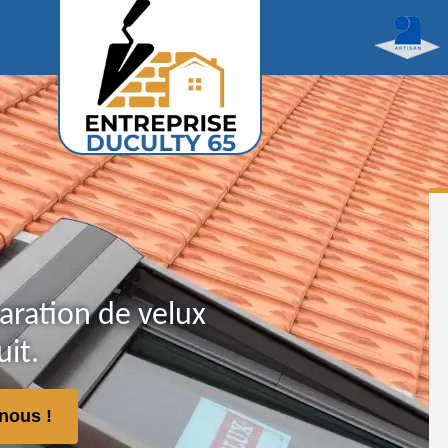
aration de velux
it.
nous !