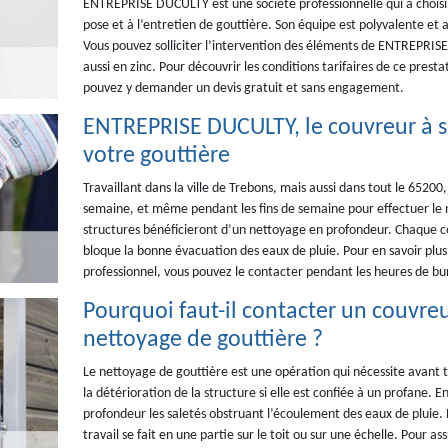
ENTREPRISE DUCULTY est une société professionnelle qui a choisi de
pose et à l’entretien de gouttière. Son équipe est polyvalente et a
Vous pouvez solliciter l’intervention des éléments de ENTREPRIS
aussi en zinc. Pour découvrir les conditions tarifaires de ce prest
pouvez y demander un devis gratuit et sans engagement.
ENTREPRISE DUCULTY, le couvreur à so
votre gouttière
Travaillant dans la ville de Trebons, mais aussi dans tout le 652
semaine, et même pendant les fins de semaine pour effectuer le n
structures bénéficieront d’un nettoyage en profondeur. Chaque co
bloque la bonne évacuation des eaux de pluie. Pour en savoir plus 
professionnel, vous pouvez le contacter pendant les heures de b
Pourquoi faut-il contacter un couvreu
nettoyage de gouttière ?
Le nettoyage de gouttière est une opération qui nécessite avant 
la détérioration de la structure si elle est confiée à un profane. E
profondeur les saletés obstruant l’écoulement des eaux de pluie. 
travail se fait en une partie sur le toit ou sur une échelle. Pour