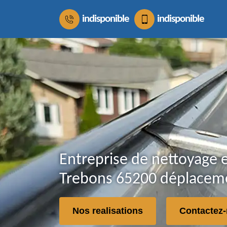
indisponible
indisponible
Entreprise de nettoyage e
Trebons 65200 déplaceme
Nos realisations
Contactez-