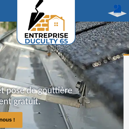
t pose de gouttière
nt gratuit.
nous !