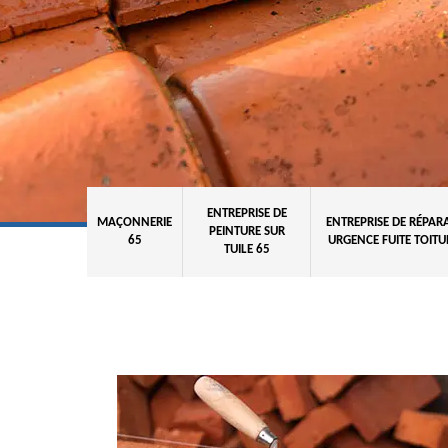
ENTREPRISE DE
MAÇONNERIE
ENTREPRISE DE RÉPAR
PEINTURE SUR
65
URGENCE FUITE TOITU
TUILE 65