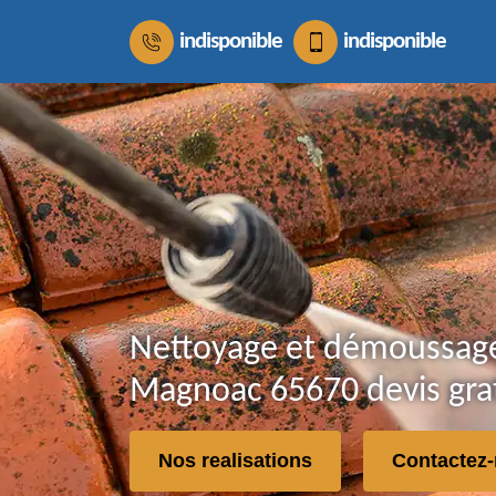
indisponible
indisponible
Nettoyage et démoussage
Magnoac 65670 devis grat
Nos realisations
Contactez-