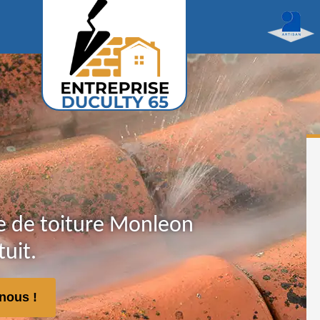
 de toiture Monleon
uit.
nous !