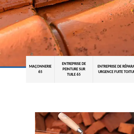
ENTREPRISE DE
MAÇONNERIE
ENTREPRISE DE RÉPAR
PEINTURE SUR
65
URGENCE FUITE TOITU
TUILE 65