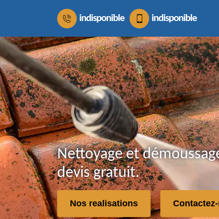
indisponible
indisponible
Nettoyage et démoussage 
devis gratuit.
Nos realisations
Contactez-