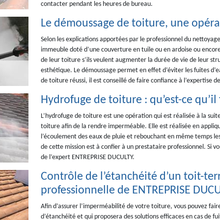
contacter pendant les heures de bureau.
Le démoussage de toiture, une opéra
Selon les explications apportées par le professionnel du nettoya
immeuble doté d’une couverture en tuile ou en ardoise ou encor
de leur toiture s’ils veulent augmenter la durée de vie de leur stru
esthétique. Le démoussage permet en effet d’éviter les fuites d’
de toiture réussi, il est conseillé de faire confiance à l’expertis
Hydrofuge de toiture : qu’est-ce qu’il 
L’hydrofuge de toiture est une opération qui est réalisée à la s
toiture afin de la rendre imperméable. Elle est réalisée en appliq
l’écoulement des eaux de pluie et rebouchant en même temps les po
de cette mission est à confier à un prestataire professionnel. Si vo
de l’expert ENTREPRISE DUCULTY.
Contrôle de l’étanchéité d’un toit-ter
professionnelle de ENTREPRISE DUC
Afin d’assurer l’imperméabilité de votre toiture, vous pouvez fair
d’étanchéité et qui proposera des solutions efficaces en cas de fu