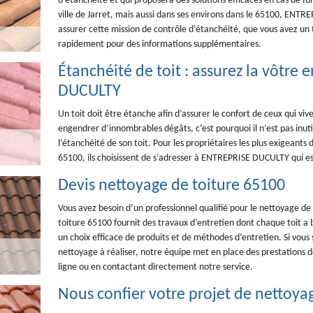
d’étanchéité et qui proposera des solutions efficaces en cas de fu
ville de Jarret, mais aussi dans ses environs dans le 65100, ENTR
assurer cette mission de contrôle d’étanchéité, que vous avez un 
rapidement pour des informations supplémentaires.
Étanchéité de toit : assurez la vôtre
DUCULTY
Un toit doit être étanche afin d’assurer le confort de ceux qui viv
engendrer d’innombrables dégâts, c’est pourquoi il n’est pas inutil
l’étanchéité de son toit. Pour les propriétaires les plus exigeants d
65100, ils choisissent de s’adresser à ENTREPRISE DUCULTY qui es
Devis nettoyage de toiture 65100
Vous avez besoin d’un professionnel qualifié pour le nettoyage d
toiture 65100 fournit des travaux d’entretien dont chaque toit a 
un choix efficace de produits et de méthodes d’entretien. Si vous 
nettoyage à réaliser, notre équipe met en place des prestations de
ligne ou en contactant directement notre service.
Nous confier votre projet de nettoyag