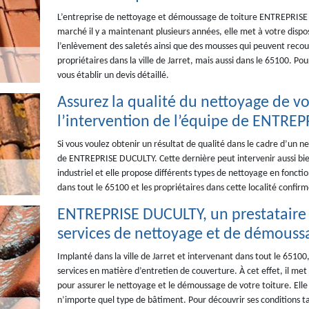
L’entreprise de nettoyage et démoussage de toiture ENTREPRISE D
marché il y a maintenant plusieurs années, elle met à votre disp
l’enlèvement des saletés ainsi que des mousses qui peuvent recouv
propriétaires dans la ville de Jarret, mais aussi dans le 65100. Po
vous établir un devis détaillé.
Assurez la qualité du nettoyage de vot
l’intervention de l’équipe de ENTRE
Si vous voulez obtenir un résultat de qualité dans le cadre d’un n
de ENTREPRISE DUCULTY. Cette dernière peut intervenir aussi bi
industriel et elle propose différents types de nettoyage en foncti
dans tout le 65100 et les propriétaires dans cette localité confir
ENTREPRISE DUCULTY, un prestataire 
services de nettoyage et de démoussa
Implanté dans la ville de Jarret et intervenant dans tout le 651
services en matière d’entretien de couverture. À cet effet, il met
pour assurer le nettoyage et le démoussage de votre toiture. Elle 
n’importe quel type de bâtiment. Pour découvrir ses conditions ta