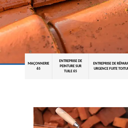
ENTREPRISE DE
MAÇONNERIE
ENTREPRISE DE RÉPAR
PEINTURE SUR
65
URGENCE FUITE TOITU
TUILE 65