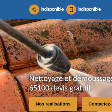
indisponible
indisponible
Nettoyage et démoussage 
65100 devis gratuit.
Nos realisations
Contactez-