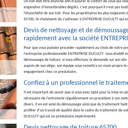
Un toit doit être étanche afin d’assurer le confort de ceux qui viv
engendrer d’innombrables dégâts, c’est pourquoi il n’est pas inutil
l’étanchéité de son toit. Pour les propriétaires les plus exigeants d
65700, ils choisissent de s’adresser à ENTREPRISE DUCULTY qui es
Devis de nettoyage et de démoussage 
rapidement avec la société ENTREPR
Pour que vous puissiez procéder rapidement au choix de votre pres
l’entreprise professionnelle ENTREPRISE DUCULTY vous établit en
démoussage de toiture si vous effectuez la demande sur son site 
auprès de son siège, son équipe vous remettra en main propre le 
engagement chez ce prestataire.
Confiez à un professionnel le traitem
Il est important de savoir que si vous avez opté pour la mise en pl
nécessaire de l’entretenir régulièrement en procédant à son nett
divers. Il en est ainsi du démoussage ainsi que du traitement hyd
profiter d’un travail de qualité dans le cadre du traitement de v
DUCULTY qui est un prestataire expérimenté.
Devis nettoyage de toiture 65700