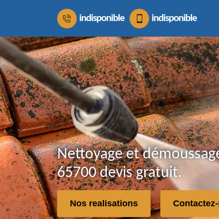
indisponible
indisponible
Nettoyage et démoussage 
65700 devis gratuit.
Nos realisations
Contactez-