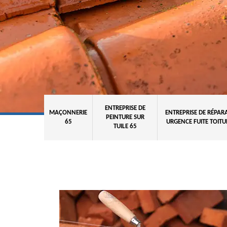
ENTREPRISE DE
MAÇONNERIE
ENTREPRISE DE RÉPAR
PEINTURE SUR
65
URGENCE FUITE TOITU
TUILE 65