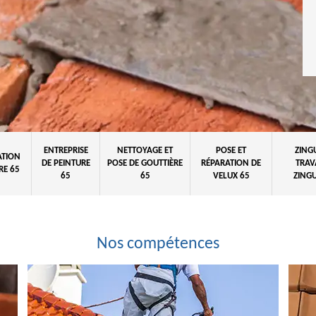
ENTREPRISE
NETTOYAGE ET
POSE ET
ZING
ATION
DE PEINTURE
POSE DE GOUTTIÈRE
RÉPARATION DE
TRAV
RE 65
65
65
VELUX 65
ZINGU
Nos compétences