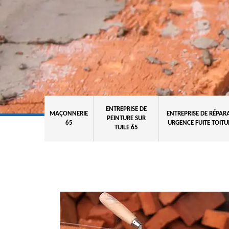
ENTREPRISE DE
MAÇONNERIE
ENTREPRISE DE RÉPAR
PEINTURE SUR
65
URGENCE FUITE TOITU
TUILE 65