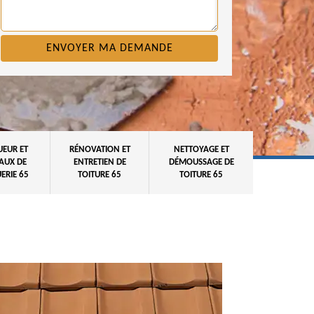
UEUR ET
RÉNOVATION ET
NETTOYAGE ET
AUX DE
ENTRETIEN DE
DÉMOUSSAGE DE
ERIE 65
TOITURE 65
TOITURE 65