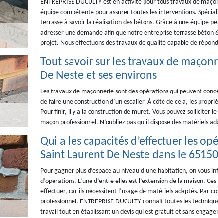
ENTREPRISE DUCULTY est en activité pour tous travaux de maçon
équipe compétente pour assurer toutes les interventions. Spécial
terrasse à savoir la réalisation des bétons. Grâce à une équipe pe
adresser une demande afin que notre entreprise terrasse béton 6
projet. Nous effectuons des travaux de qualité capable de répond
Tout savoir sur les travaux de maçonn
De Neste et ses environs
Les travaux de maçonnerie sont des opérations qui peuvent concer
de faire une construction d’un escalier. À côté de cela, les propr
Pour finir, il y a la construction de muret. Vous pouvez solliciter
maçon professionnel. N’oubliez pas qu’il dispose des matériels ad
Qui a les capacités d’effectuer les o
Saint Laurent De Neste dans le 65150
Pour gagner plus d’espace au niveau d’une habitation, on vous in
d’opérations. L’une d’entre elles est l’extension de la maison. Ces
effectuer, car ils nécessitent l’usage de matériels adaptés. Par c
professionnel. ENTREPRISE DUCULTY connait toutes les techniques
travail tout en établissant un devis qui est gratuit et sans engag