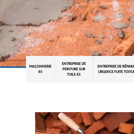
ENTREPRISE DE
MAÇONNERIE
ENTREPRISE DE RÉPAR
PEINTURE SUR
65
URGENCE FUITE TOITU
TUILE 65