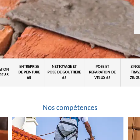
ENTREPRISE
NETTOYAGE ET
POSE ET
ZING
ATION
DE PEINTURE
POSE DE GOUTTIÈRE
RÉPARATION DE
TRAV
RE 65
65
65
VELUX 65
ZINGU
Nos compétences