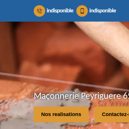
indisponible
indisponible
Maçonnerie Peyriguere 65
Nos realisations
Contactez-