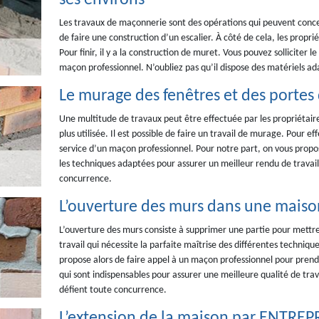
ses environs
Les travaux de maçonnerie sont des opérations qui peuvent concer
de faire une construction d’un escalier. À côté de cela, les propr
Pour finir, il y a la construction de muret. Vous pouvez solliciter
maçon professionnel. N’oubliez pas qu’il dispose des matériels ad
Le murage des fenêtres et des portes 
Une multitude de travaux peut être effectuée par les propriétaire
plus utilisée. Il est possible de faire un travail de murage. Pour eff
service d’un maçon professionnel. Pour notre part, on vous prop
les techniques adaptées pour assurer un meilleur rendu de travail. 
concurrence.
L’ouverture des murs dans une maison
L’ouverture des murs consiste à supprimer une partie pour mettre e
travail qui nécessite la parfaite maîtrise des différentes techniqu
propose alors de faire appel à un maçon professionnel pour prendr
qui sont indispensables pour assurer une meilleure qualité de travai
défient toute concurrence.
L’extension de la maison par ENTREP