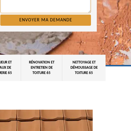
UEUR ET
RÉNOVATION ET
NETTOYAGE ET
AUX DE
ENTRETIEN DE
DÉMOUSSAGE DE
ERIE 65
TOITURE 65
TOITURE 65