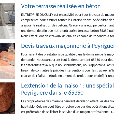
Votre terrasse réalisée en béton
ENTREPRISE DUCULTY est en activité pour tous travaux de maçon
compétente pour assurer toutes les interventions. Spécialiste da
à savoir la réalisation des bétons. Grâce à une équipe performante
une demande afin que notre entreprise terrasse béton 65350 puiss
Nous effectuons des travaux de qualité capable de répondre à tou
Devis travaux maçonnerie à Peyrigue
Fournissant des prestations de qualité dans le domaine de la maço
demande. Nous parcourons tout le département 65350 pour des se
les différents travaux que nous fournissons, nous apportons l’as
besoin de connaître le prix des interventions pour les travaux, n’
charge de réaliser l’étude en amont du projet pour en définir un a
L’extension de la maison : une spéci
Peyriguere dans le 65350
Les propriétaires des maisons peuvent décider d’effectuer des tr
habitable. Cela ne peut être effectué que par des opérations d’exte
est préférable de solliciter le service d’un maçon professionnel.