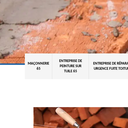
ENTREPRISE DE
MAÇONNERIE
ENTREPRISE DE RÉPAR
PEINTURE SUR
65
URGENCE FUITE TOITU
TUILE 65