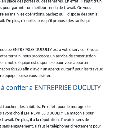
n place des portes ou des fenêtres. En effet, il s’agit d’un
es pour garantir un meilleur rendu de travail. On vous
e en main les opérations. Sachez qu’il dispose des outils
l. De plus, n’oubliez pas qu’il propose des tarifs qui
 équipe ENTREPRISE DUCULTY est à votre service. Si vous
otre terrain, nous proposons un service de construction
oin, notre équipe est disponible pour vous apporter
maçon 65120 afin d’avoir un aperçu du tarif pour les travaux
e équipe puisse vous assister.
l à confier à ENTREPRISE DUCULTY
ui touchent les habitats. En effet, pour le murage des
 nous avons choisi ENTREPRISE DUCULTY. Ce maçon a pour
ravail. De plus, il a la réputation d’avoir le sens de
 et sans engagement. Il faut le téléphoner directement pour