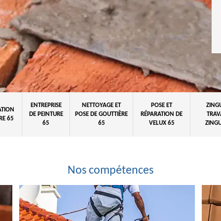
ENTREPRISE
NETTOYAGE ET
POSE ET
ZING
ATION
DE PEINTURE
POSE DE GOUTTIÈRE
RÉPARATION DE
TRAV
RE 65
65
65
VELUX 65
ZINGU
Nos compétences