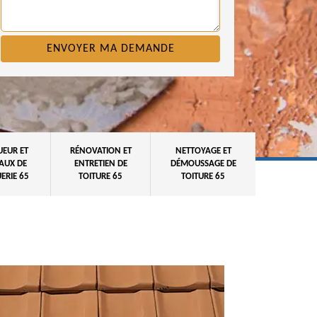
UEUR ET
RÉNOVATION ET
NETTOYAGE ET
AUX DE
ENTRETIEN DE
DÉMOUSSAGE DE
ERIE 65
TOITURE 65
TOITURE 65