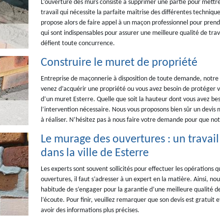
L’ouverture des murs consiste à supprimer une partie pour mettre e
travail qui nécessite la parfaite maîtrise des différentes techniqu
propose alors de faire appel à un maçon professionnel pour prendr
qui sont indispensables pour assurer une meilleure qualité de travai
défient toute concurrence.
Construire le muret de propriété
Entreprise de maçonnerie à disposition de toute demande, notre
venez d’acquérir une propriété ou vous avez besoin de protéger v
d’un muret Esterre. Quelle que soit la hauteur dont vous avez bes
l’intervention nécessaire. Nous vous proposons bien sûr un devis 
à réaliser. N’hésitez pas à nous faire votre demande pour que notr
Le murage des ouvertures : un travai
dans la ville de Esterre
Les experts sont souvent sollicités pour effectuer les opérations q
ouvertures, il faut s’adresser à un expert en la matière. Ainsi,
habitude de s’engager pour la garantie d’une meilleure qualité de t
l’écoute. Pour finir, veuillez remarquer que son devis est gratuit
avoir des informations plus précises.