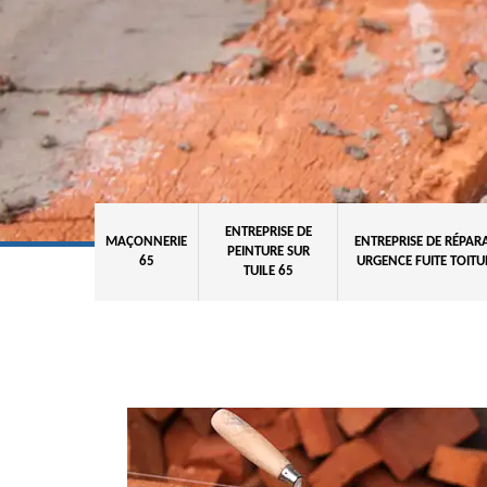
ENTREPRISE DE
MAÇONNERIE
ENTREPRISE DE RÉPAR
PEINTURE SUR
65
URGENCE FUITE TOITU
TUILE 65