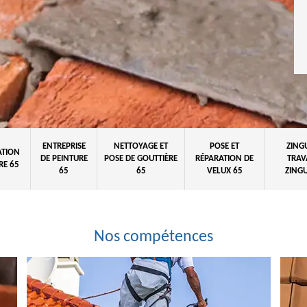
ENTREPRISE
NETTOYAGE ET
POSE ET
ZING
ATION
DE PEINTURE
POSE DE GOUTTIÈRE
RÉPARATION DE
TRAV
RE 65
65
65
VELUX 65
ZINGU
Nos compétences