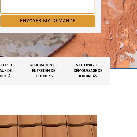
UEUR ET
RÉNOVATION ET
NETTOYAGE ET
AUX DE
ENTRETIEN DE
DÉMOUSSAGE DE
ERIE 65
TOITURE 65
TOITURE 65