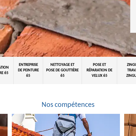
ENTREPRISE
NETTOYAGE ET
POSE ET
ZING
ATION
DE PEINTURE
POSE DE GOUTTIÈRE
RÉPARATION DE
TRAV
RE 65
65
65
VELUX 65
ZINGU
Nos compétences