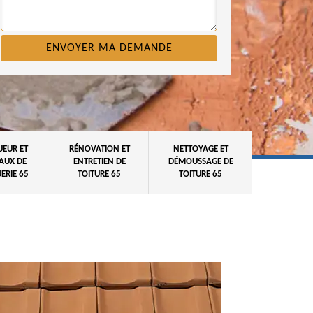
UEUR ET
RÉNOVATION ET
NETTOYAGE ET
AUX DE
ENTRETIEN DE
DÉMOUSSAGE DE
ERIE 65
TOITURE 65
TOITURE 65