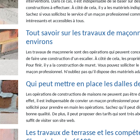
interventions. Dans ce cas, il est indispensable de se baser sur de
constructions à effectuer. À côté de cela, il y a les matériels indi
Sachez si vous sollicitez le service d’un maçon professionnel com
intéressants et accessibles à tous.
Tout savoir sur les travaux de maçonne
environs
Les travaux de maçonnerie sont des opérations qui peuvent concer
de faire une construction d’un escalier. À côté de cela, les propr
Pour finir, il y a la construction de muret. Vous pouvez solliciter
maçon professionnel. N’oubliez pas qu’il dispose des matériels ad
Qui peut mettre en place les dalles d
Les opérations de constructions de maisons ne peuvent pas être d
effet, il est indispensable de convier un maçon professionnel po
sollicité pour prendre en main les opérations. Sachez qu’il peut di
bonne qualité. De plus, il peut proposer des tarifs qui sont très a
suffit de visiter son site web.
Les travaux de terrasse et les comp