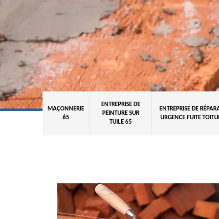
ENTREPRISE DE
MAÇONNERIE
ENTREPRISE DE RÉPAR
PEINTURE SUR
65
URGENCE FUITE TOITU
TUILE 65