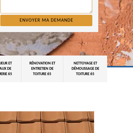
UEUR ET
RÉNOVATION ET
NETTOYAGE ET
AUX DE
ENTRETIEN DE
DÉMOUSSAGE DE
ERIE 65
TOITURE 65
TOITURE 65