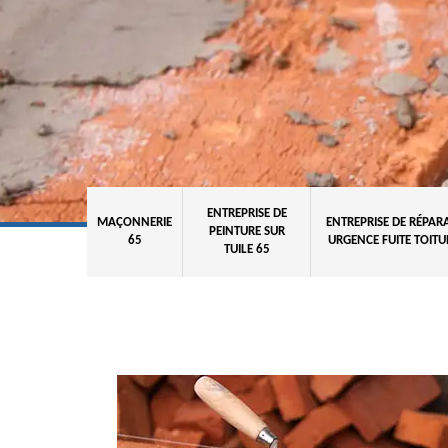
ENTREPRISE DE
MAÇONNERIE
ENTREPRISE DE RÉPAR
PEINTURE SUR
65
URGENCE FUITE TOITU
TUILE 65