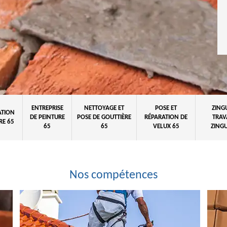
ENTREPRISE
NETTOYAGE ET
POSE ET
ZING
ATION
DE PEINTURE
POSE DE GOUTTIÈRE
RÉPARATION DE
TRAV
RE 65
65
65
VELUX 65
ZINGU
Nos compétences