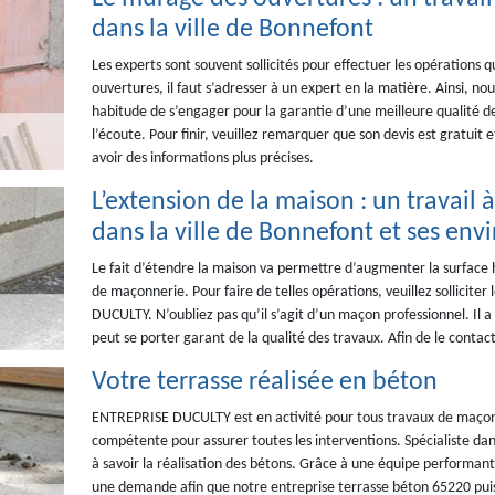
dans la ville de Bonnefont
Les experts sont souvent sollicités pour effectuer les opérations q
ouvertures, il faut s’adresser à un expert en la matière. Ainsi,
habitude de s’engager pour la garantie d’une meilleure qualité de t
l’écoute. Pour finir, veuillez remarquer que son devis est gratuit
avoir des informations plus précises.
L’extension de la maison : un travai
dans la ville de Bonnefont et ses env
Le fait d’étendre la maison va permettre d’augmenter la surface h
de maçonnerie. Pour faire de telles opérations, veuillez sollicit
DUCULTY. N’oubliez pas qu’il s’agit d’un maçon professionnel. Il a
peut se porter garant de la qualité des travaux. Afin de le contacter
Votre terrasse réalisée en béton
ENTREPRISE DUCULTY est en activité pour tous travaux de maçon
compétente pour assurer toutes les interventions. Spécialiste da
à savoir la réalisation des bétons. Grâce à une équipe performante
une demande afin que notre entreprise terrasse béton 65220 puiss