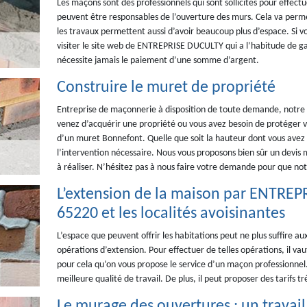
Les maçons sont des professionnels qui sont sollicités pour effectue
peuvent être responsables de l’ouverture des murs. Cela va perm
les travaux permettent aussi d’avoir beaucoup plus d’espace. Si vou
visiter le site web de ENTREPRISE DUCULTY qui a l’habitude de gara
nécessite jamais le paiement d’une somme d’argent.
Construire le muret de propriété
Entreprise de maçonnerie à disposition de toute demande, notre
venez d’acquérir une propriété ou vous avez besoin de protéger v
d’un muret Bonnefont. Quelle que soit la hauteur dont vous avez 
l’intervention nécessaire. Nous vous proposons bien sûr un devis 
à réaliser. N’hésitez pas à nous faire votre demande pour que notr
L’extension de la maison par ENTREP
65220 et les localités avoisinantes
L’espace que peuvent offrir les habitations peut ne plus suffire aux
opérations d’extension. Pour effectuer de telles opérations, il vaut
pour cela qu’on vous propose le service d’un maçon professionnel.
meilleure qualité de travail. De plus, il peut proposer des tarifs tr
Le murage des ouvertures : un travai