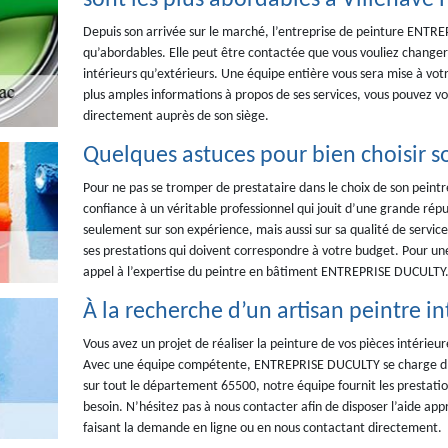
sont les plus abordables à Villenave 
Depuis son arrivée sur le marché, l’entreprise de peinture ENTRE
qu’abordables. Elle peut être contactée que vous vouliez changer 
intérieurs qu’extérieurs. Une équipe entière vous sera mise à votre
plus amples informations à propos de ses services, vous pouvez vo
directement auprès de son siège.
Quelques astuces pour bien choisir s
Pour ne pas se tromper de prestataire dans le choix de son peint
confiance à un véritable professionnel qui jouit d’une grande rép
seulement sur son expérience, mais aussi sur sa qualité de servic
ses prestations qui doivent correspondre à votre budget. Pour une
appel à l’expertise du peintre en bâtiment ENTREPRISE DUCULTY
À la recherche d’un artisan peintre i
Vous avez un projet de réaliser la peinture de vos pièces intérieure
Avec une équipe compétente, ENTREPRISE DUCULTY se charge d’eff
sur tout le département 65500, notre équipe fournit les prestatio
besoin. N’hésitez pas à nous contacter afin de disposer l’aide app
faisant la demande en ligne ou en nous contactant directement.